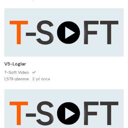
V5-Loglar
T-Soft Video
1,579 izlenme .
2 yıl önce