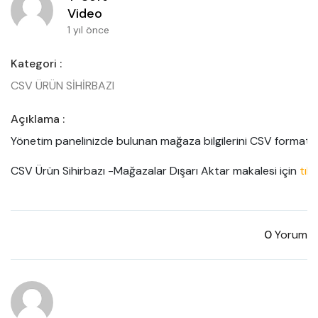
Video
1 yıl önce
Kategori :
CSV ÜRÜN SİHİRBAZI
Açıklama :
Yönetim panelinizde bulunan mağaza bilgilerini CSV formatında 
CSV Ürün Sihirbazı -Mağazalar Dışarı Aktar makalesi için 
tıkl
0
Yorum