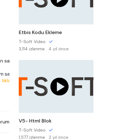
Etbis Kodu Ekleme
T-Soft Video
3,114 izlenme .
4 yıl önce
sağlayabilirsiniz.

im sağlamak 

 
tıklayınız.
V5- Html Blok
rum
T-Soft Video
1,577 izlenme .
2 yıl önce