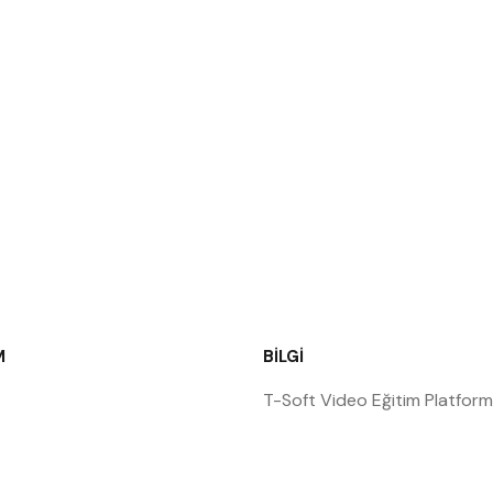
M
BILGI
T-Soft Video Eğitim Platfor