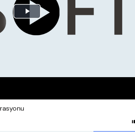
Play
Video
grasyonu