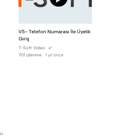
V5- Telefon Numarası İle Üyelik
Giriş
T-Soft Video
701 izlenme .
1 yıl önce
mu