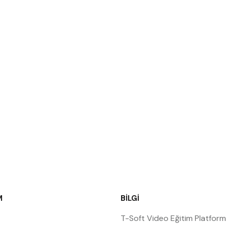
M
BILGI
T-Soft Video Eğitim Platfor